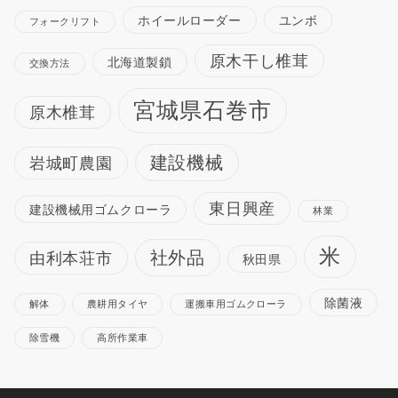
ホイールローダー
ユンボ
フォークリフト
原木干し椎茸
北海道製鎖
交換方法
宮城県石巻市
原木椎茸
建設機械
岩城町農園
東日興産
建設機械用ゴムクローラ
林業
米
社外品
由利本荘市
秋田県
除菌液
解体
農耕用タイヤ
運搬車用ゴムクローラ
除雪機
高所作業車