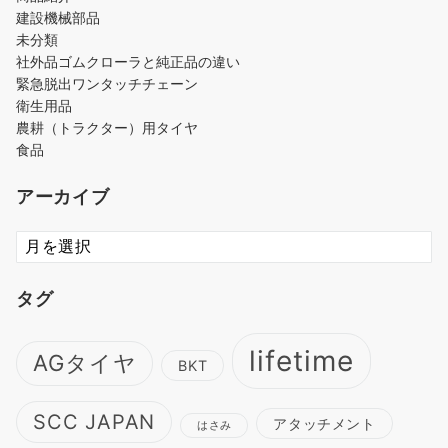
建設機械部品
未分類
社外品ゴムクローラと純正品の違い
緊急脱出ワンタッチチェーン
衛生用品
農耕（トラクター）用タイヤ
食品
アーカイブ
ア
ー
カ
タグ
イ
ブ
lifetime
AGタイヤ
BKT
SCC JAPAN
アタッチメント
はさみ