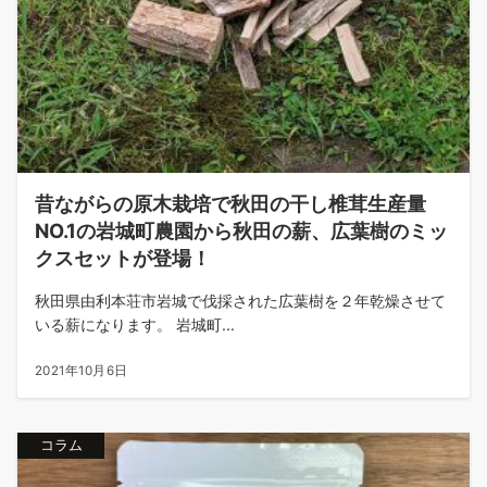
昔ながらの原木栽培で秋田の干し椎茸生産量
NO.1の岩城町農園から秋田の薪、広葉樹のミッ
クスセットが登場！
秋田県由利本荘市岩城で伐採された広葉樹を２年乾燥させて
いる薪になります。 岩城町...
2021年10月6日
コラム