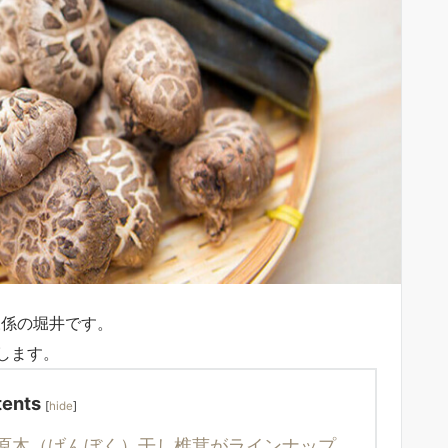
様係の堀井です。
します。
ents
[
hide
]
原木（げんぼく）干し椎茸がラインナップ