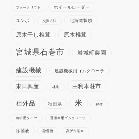
ホイールローダー
フォークリフト
ユンボ
北海道製鎖
交換方法
原木干し椎茸
原木椎茸
宮城県石巻市
岩城町農園
建設機械
建設機械用ゴムクローラ
東日興産
由利本荘市
林業
米
社外品
秋田県
解体
農耕用タイヤ
運搬車用ゴムクローラ
除菌液
除雪機
高所作業車