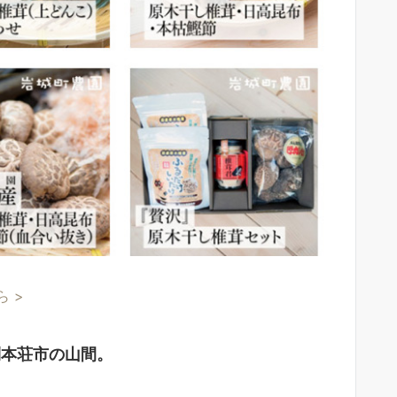
 >
利本荘市の山間。