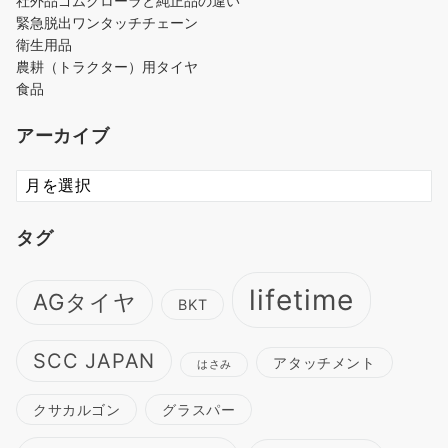
社外品ゴムクローラと純正品の違い
緊急脱出ワンタッチチェーン
衛生用品
農耕（トラクター）用タイヤ
食品
アーカイブ
ア
ー
カ
タグ
イ
ブ
lifetime
AGタイヤ
BKT
SCC JAPAN
アタッチメント
はさみ
クサカルゴン
グラスパー