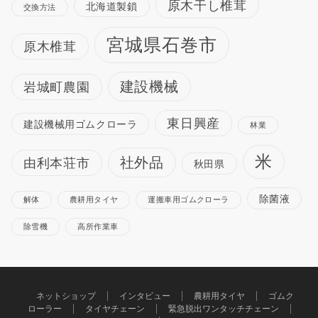
原木干し椎茸
北海道製鎖
交換方法
宮城県石巻市
原木椎茸
建設機械
岩城町農園
東日興産
建設機械用ゴムクローラ
林業
米
社外品
由利本荘市
秋田県
除菌液
解体
農耕用タイヤ
運搬車用ゴムクローラ
除雪機
高所作業車
ネットショップ
インタビュー
農耕用タイヤ
ゴムク
ローラー
タイヤチェーン
緊急脱出ワンタッチチェーン