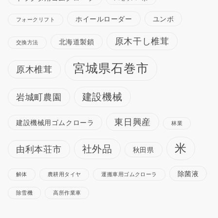
ホイールローダー
ユンボ
フォークリフト
原木干し椎茸
北海道製鎖
交換方法
宮城県石巻市
原木椎茸
建設機械
岩城町農園
東日興産
建設機械用ゴムクローラ
林業
米
社外品
由利本荘市
秋田県
除菌液
解体
農耕用タイヤ
運搬車用ゴムクローラ
除雪機
高所作業車