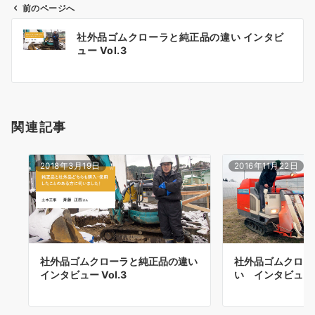
前のページへ
投
社外品ゴムクローラと純正品の違い インタビ
稿
ュー Vol.3
ナ
ビ
ゲ
ー
関連記事
シ
ョ
ン
2018年3月19日
2016年11月22日
社外品ゴムクローラと純正品の違い
社外品ゴムクロー
インタビュー Vol.3
い インタビュー 