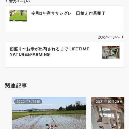
前のページへ
投
令和3年産ササシグレ 田植え作業完了
稿
ナ
ビ
ゲ
次のページへ
ー
籾擦り〜お米が出荷されるまで LIFETIME
シ
NATURE&FARMING
ョ
ン
関連記事
2022年7月4日
2021年10月29日