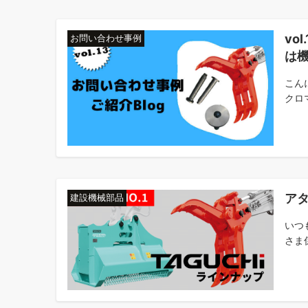
vo
お問い合わせ事例
は
こん
クロマ
アタ
建設機械部品
いつ
さま