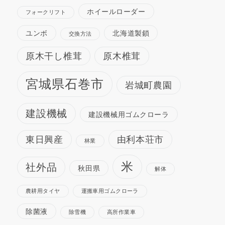
ホイールローダー
フォークリフト
ユンボ
北海道製鎖
交換方法
原木干し椎茸
原木椎茸
宮城県石巻市
岩城町農園
建設機械
建設機械用ゴムクローラ
東日興産
由利本荘市
林業
米
社外品
秋田県
解体
農耕用タイヤ
運搬車用ゴムクローラ
除菌液
除雪機
高所作業車